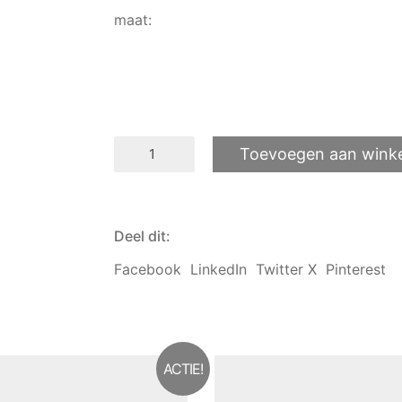
was:
is:
maat:
€69.00.
€34.50.
Dutchcap
Toevoegen aan wink
Streep,
geel/groen
aantal
Deel dit:
Facebook
LinkedIn
Twitter X
Pinterest
ACTIE!