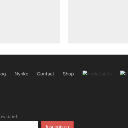
log
Nynke
Contact
Shop
euwsbrief: