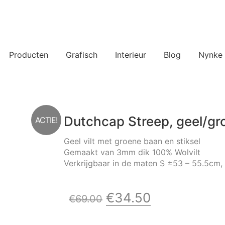
Producten
Grafisch
Interieur
Blog
Nynke
Dutchcap Streep, geel/gr
ACTIE!
Geel vilt met groene baan en stiksel
Gemaakt van 3mm dik 100% Wolvilt
Verkrijgbaar in de maten S ±53 – 55.5cm
Oorspronkelijke
Huidige
€
34.50
€
69.00
prijs
prijs