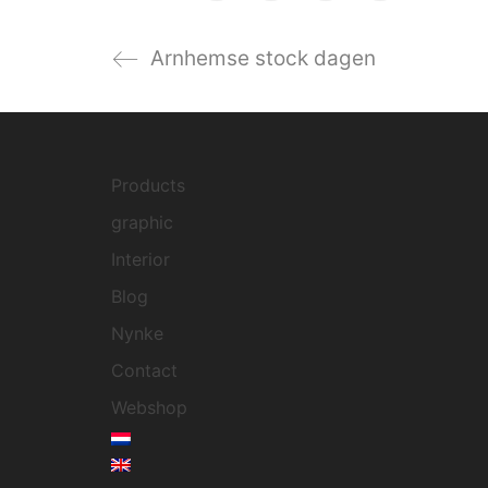
Arnhemse stock dagen
Products
graphic
Interior
Blog
Nynke
Contact
Webshop